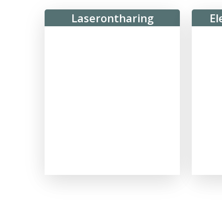
Laserontharing
El