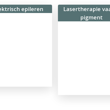
ektrisch epileren
Lasertherapie va
pigment