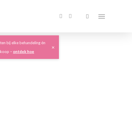
ten bij elke behandeling én
×
nkoop –
ontdek hoe