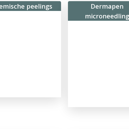
emische peelings
Dermapen
microneedlin