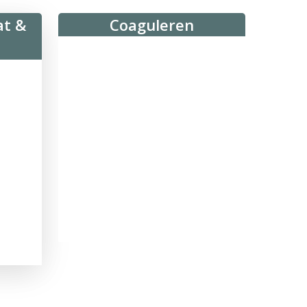
at &
Coaguleren