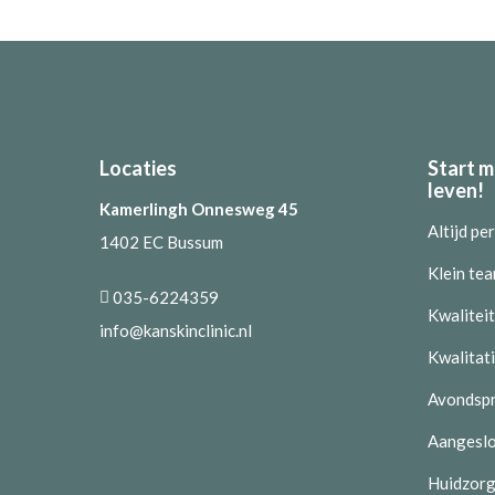
Locaties
Start m
leven!
Kamerlingh Onnesweg 45
Altijd pe
1402 EC Bussum
Klein tea
035-6224359
Kwaliteit
info@kanskinclinic.nl
Kwalitat
Avondspr
Aangeslo
Huidzorg