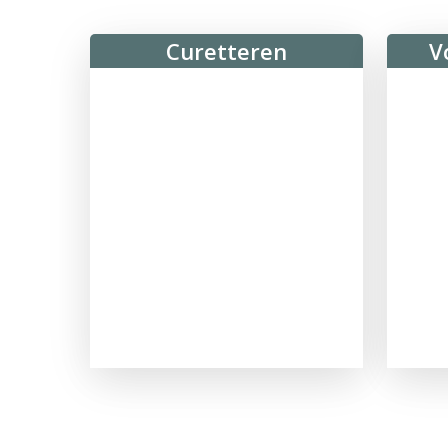
Curetteren
V