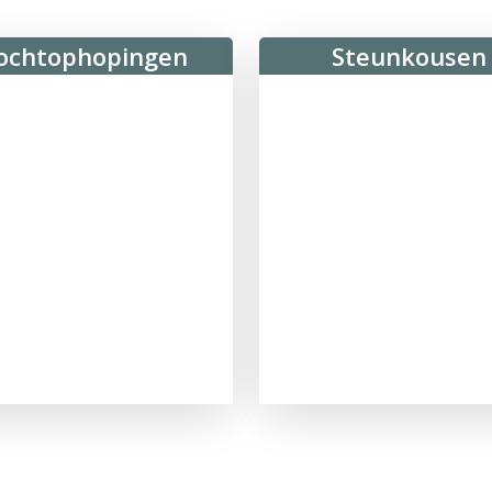
ochtophopingen
Steunkousen