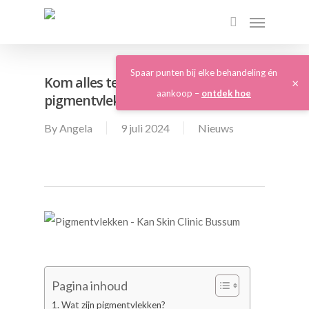
Spaar punten bij elke behandeling én
Kom alles te weten over
×
aankoop –
ontdek hoe
pigmentvlekken
By
Angela
9 juli 2024
Nieuws
Pagina inhoud
Wat zijn pigmentvlekken?