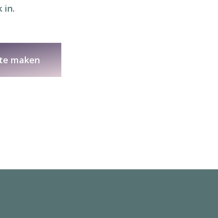
 in.
 te maken