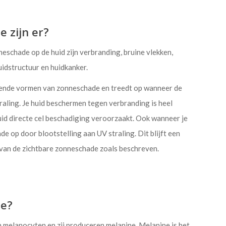
 zijn er?
chade op de huid zijn verbranding, bruine vlekken,
uidstructuur en huidkanker.
ende vormen van zonneschade en treedt op wanneer de
raling. Je huid beschermen tegen verbranding is heel
uid directe cel beschadiging veroorzaakt. Ook wanneer je
de op door blootstelling aan UV straling. Dit blijft een
 van de zichtbare zonneschade zoals beschreven.
de?
 melanocyten en zij produceren melanine. Melanine is het