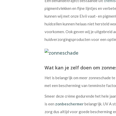
Een behandeltraject bestaande uit
chemis
pigmentvlekken en fijne lijntjes en verbe
kunnen wij met onze Elvii vaat- en pigm
huidcellen kunnen helaas niet hersteld wo
voorkomen. Ook geven wij je uitgebreid ad
huidverzorgingsproducten voor een optim
Wat kan je zelf doen om zonn
Het is belangrijk om meer zonneschade t
met een bescherming van tenminste facto
Smeer deze crème gedurende het hele jaar
is een
zonbeschermer
belangrijk. UV A s
zorg dus altijd voor goede bescherming en