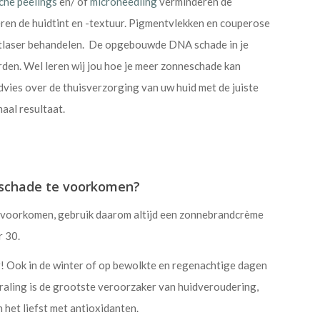
che peelings
en/ of
microneedling
verminderen de
teren de huidtint en -textuur. Pigmentvlekken en couperose
entlaser behandelen. De opgebouwde DNA schade in je
rden. Wel leren wij jou hoe je meer zonneschade kan
vies over de thuisverzorging van uw huid met de juiste
aal resultaat.
eschade te voorkomen?
e voorkomen, gebruik daarom altijd een zonnebrandcrème
r 30.
! Ook in de winter of op bewolkte en regenachtige dagen
traling is de grootste veroorzaker van huidveroudering,
 het liefst met antioxidanten.