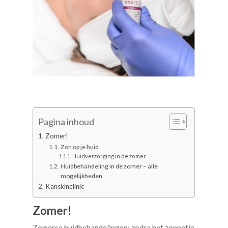
Pagina inhoud
Zomer!
Zon op je huid
Huidverzorging in de zomer
Huidbehandeling in de zomer – alle
mogelijkheden
Kanskinclinic
Zomer!
Zomerse huidbehandelingen: zodra het zonnetje