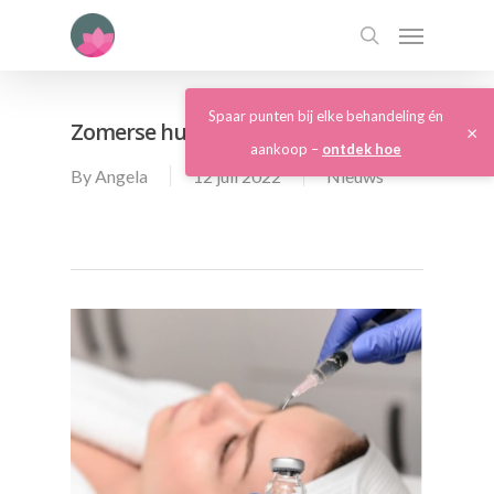
Spaar punten bij elke behandeling én
Zomerse huidbehandelingen
×
aankoop –
ontdek hoe
By
Angela
12 juli 2022
Nieuws